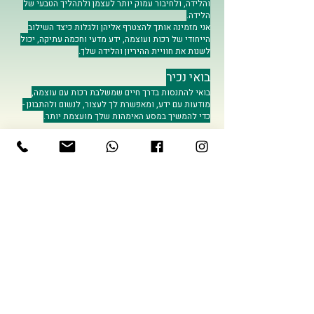
והלידה, ולחיבור עמוק יותר לעצמן ולתהליך הטבעי של
הלידה.
אני מזמינה אותך להצטרף אליהן ולגלות כיצד השילוב
הייחודי של רכות ועוצמה, ידע מדעי וחכמה עתיקה, יכול
לשנות את חוויית ההיריון והלידה שלך.
בואי נכיר
בואי להתנסות בדרך חיים שמשלבת רכות עם עוצמה,
מודעות עם ידע, ומאפשרת לך לעצור, לנשום ולהתבונן -
כדי להמשיך במסע האימהות שלך מועצמת יותר.
ליצירת קשר
מה עוד אומרים?