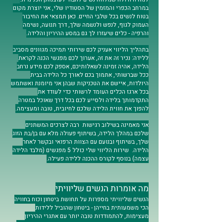
במרחב הכפרי והמזמין של הסטודיו שלי, אני יוצרת מקום
בטוח לנשים בכל שלבי החיים. כאן תמצאי את החיבור
העמוק לגוף, לנפש ולנשמה שלך, דרך תנועה, נשימה
והרפיה - כלים שיעזרו לך גם במסע ההיריון והלידה.
בתהליך הליווי אעניק לכם שירותי תמיכה מגוונים מסביב
ללידה: נכיר זה את זה, אערוך לכם מפגשי הכנה לקראת
הלידה, אהיה זמינה לשאלותיכם, אספק לכם מידע נרחב
ככל שברשותי, אתמוך בכם לאורך כל הלידה בבית
היולדות, איישם את הטכניקות שבהן אני מיומנת ואשתמש
בכל ארגז הכלים העומד לרשותי כדי לעודד את
התקדמותך בלידה ולסייע לכם בכל דרך שאוכל במטרה
להפוך את חווית הלידה שלכם לחיובית, טובה ומעצימה.
אני מאמינה בשילוב רגישות רבה לצרכים המשתנים
שלכם במהלך הלידה, בשיתוף פעולה מלא עם בן/בת הזוג
שלך, בשיתוף ובנועם עם הצוות הרפואי ובקשר לאחר
הלידה. שירות הליווי שלי כולל 5 מפגשים (מלבד הלידה
עצמה) בנוסף לקורס ההכנה ללידה פעילה.
מה אומרות הנשים שליוויתי
הנשים שליוויתי מספרות על תחושת ביטחון וכוח בחוויה
הכי משמעותית בחייהן - ביטחון שהוביל ללידות
מעצימות, להתמודדות טובה יותר עם אתגרי ההיריון