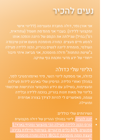
נעים להכיר
אני אורן גפני, דולה מחברת ומעצימה (לליווי אישי
ומקצועי ללידה). בעברי אני מהנדסת חשמל (עתודאית,
רס"ן במיל) שגילתה את הקסם של היוגה והפכה אותו
למסע חיים מעצים. כמורה מוסמכת מטעם ארגון שיבננדה
העולמי, מומחית ליוגה לנשים בהריון, הכנה ללידה פעילה
ב"שיטת התחנות" ודולה מוסמכת, אני מביאה איתי חיבור
ייחודי של ידע מדעי וחכמת גוף עתיקה.
הליווי שלי כדולה
כדולה, אני מספקת ליווי רגשי, פיזי ואינפורמטיבי לפני,
במהלך ואחרי הלידה. הניסיון שלי בארבע לידות פעילות
ומעצימות, בשילוב עם הידע המקצועי והרגישות שרכשתי
בליווי של מאות זוגות בהריון, בהכנה ללידה ובלידה
עצמה, מאפשרים לי להיות לצידך בצורה אמיתית
ומועילה.
השירותים שלי כוללים:
יוגה להריון
, ליווי במהלך ההריון של דולה מקצועית
קורס הכנה ללידה פעילה הכי מקצועי ומקיף בארץ! 5
מפגשים, 60% כלים פרקטיים, בשיתוף מיילדת בכירה ,
יועצת הנקה מוסמכת IBCLC, דולה ומורה מוסמכת