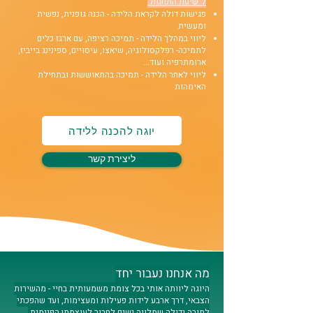
ל"שיטת התחנות"
פגישות דולה לקראת הלידה - הכנה גופנית, נפשית
ומעשית
ליווי במהלך הלידה - תמיכה רציפה, עם ארגז כלים
לתמיכה- רפלקסולוגיה, שיאצו, עיסויים, ספינינג בייביז,
ארומתרפיה ועוד...
ליווי לאחר הלידה - תמיכה בהתאוששות ובתחילת
האימהות
יוגה להכנה ללידה
ליצירת קשר
מה אנחנו נעבור יחד
היוגה ליוותה אותי בכל צומת משמעותית בחיי - מהשירות
הצבאי, דרך ארבע לידות פעילות ומעצימות, ועד שהפכתי
למורה ודולה שמלווה נשים לחבור לעוצמתן הפנימית.